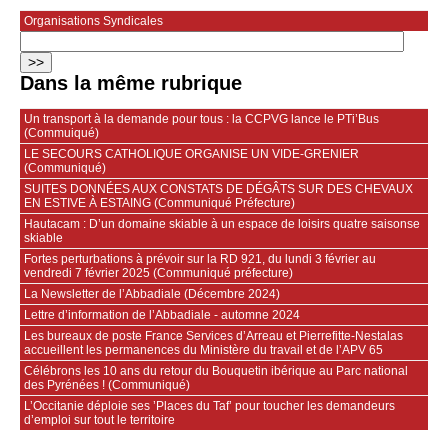
Organisations Syndicales
Dans la même rubrique
Un transport à la demande pour tous : la CCPVG lance le PTi’Bus
(Commuiqué)
LE SECOURS CATHOLIQUE ORGANISE UN VIDE-GRENIER
(Communiqué)
SUITES DONNÉES AUX CONSTATS DE DÉGÂTS SUR DES CHEVAUX
EN ESTIVE À ESTAING (Communiqué Préfecture)
Hautacam : D’un domaine skiable à un espace de loisirs quatre saisonse
skiable
Fortes perturbations à prévoir sur la RD 921, du lundi 3 février au
vendredi 7 février 2025 (Communiqué préfecture)
La Newsletter de l’Abbadiale (Décembre 2024)
Lettre d’information de l’Abbadiale - automne 2024
Les bureaux de poste France Services d’Arreau et Pierrefitte-Nestalas
accueillent les permanences du Ministère du travail et de l’APV 65
Célébrons les 10 ans du retour du Bouquetin ibérique au Parc national
des Pyrénées ! (Communiqué)
L’Occitanie déploie ses ’Places du Taf’ pour toucher les demandeurs
d’emploi sur tout le territoire