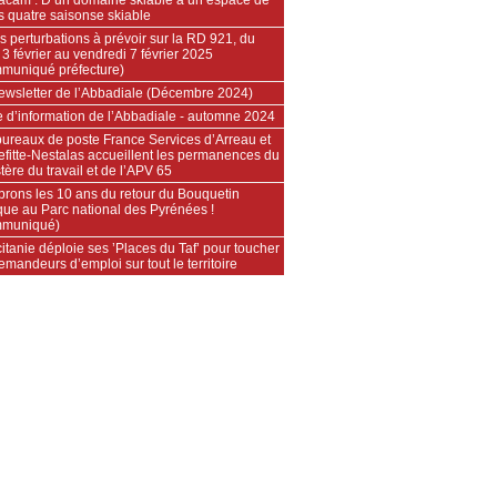
rs quatre saisonse skiable
s perturbations à prévoir sur la RD 921, du
 3 février au vendredi 7 février 2025
muniqué préfecture)
ewsletter de l’Abbadiale (Décembre 2024)
e d’information de l’Abbadiale - automne 2024
bureaux de poste France Services d’Arreau et
efitte-Nestalas accueillent les permanences du
tère du travail et de l’APV 65
brons les 10 ans du retour du Bouquetin
que au Parc national des Pyrénées !
muniqué)
itanie déploie ses ’Places du Taf’ pour toucher
emandeurs d’emploi sur tout le territoire