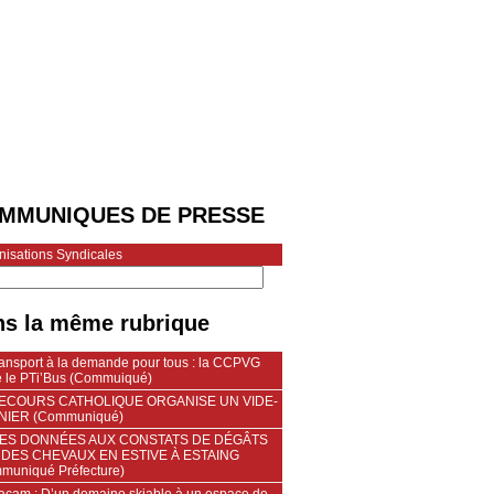
MMUNIQUES DE PRESSE
nisations Syndicales
s la même rubrique
ransport à la demande pour tous : la CCPVG
e le PTi’Bus (Commuiqué)
SECOURS CATHOLIQUE ORGANISE UN VIDE-
IER (Communiqué)
TES DONNÉES AUX CONSTATS DE DÉGÂTS
DES CHEVAUX EN ESTIVE À ESTAING
muniqué Préfecture)
acam : D’un domaine skiable à un espace de