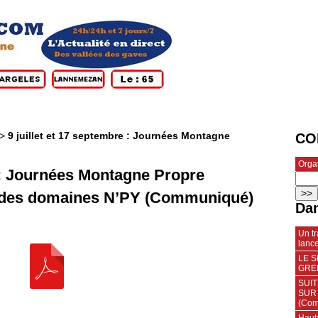
>
9 juillet et 17 septembre : Journées Montagne
CO
Orga
e : Journées Montagne Propre
 des domaines N’PY (Communiqué)
Dan
Un t
lanc
LE 
GREN
SUI
SUR 
(Com
Haut