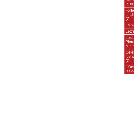
loisi
Forte
lundi
(Com
La N
Lettr
Les 
Pierr
Minis
Célé
ibéri
(Com
L’Occ
les d