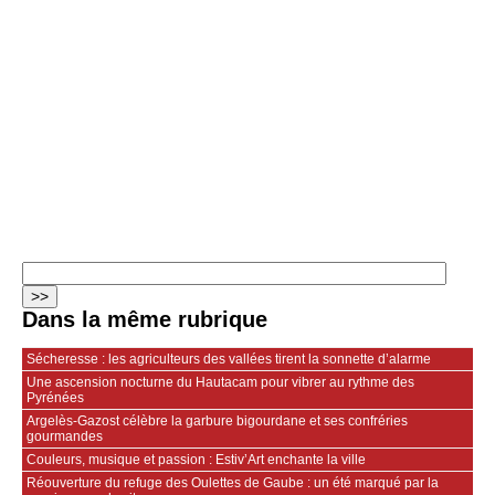
Dans la même rubrique
Sécheresse : les agriculteurs des vallées tirent la sonnette d’alarme
Une ascension nocturne du Hautacam pour vibrer au rythme des
Pyrénées
Argelès-Gazost célèbre la garbure bigourdane et ses confréries
gourmandes
Couleurs, musique et passion : Estiv’Art enchante la ville
Réouverture du refuge des Oulettes de Gaube : un été marqué par la