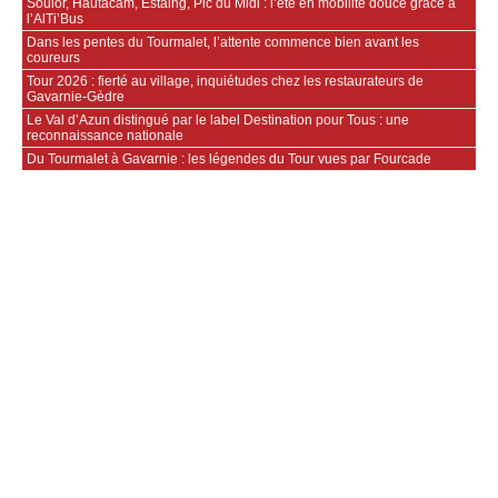
Soulor, Hautacam, Estaing, Pic du Midi : l’été en mobilité douce grâce à
l’AlTi’Bus
Dans les pentes du Tourmalet, l’attente commence bien avant les
coureurs
Tour 2026 : fierté au village, inquiétudes chez les restaurateurs de
Gavarnie‑Gèdre
Le Val d’Azun distingué par le label Destination pour Tous : une
reconnaissance nationale
Du Tourmalet à Gavarnie : les légendes du Tour vues par Fourcade