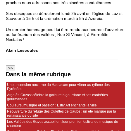
proches nous adressons nos très sincères condoléances.
Ses obsèques se dérouleront lundi 25 avril en l’église de Luz st
Sauveur à 15 h et la crémation mardi à 8h à Azereix.
Un dernier hommage peut lui être rendu aux heures d’ouverture
au funérarium des vallées , Rue St Vincent, à Pierrefitte-
Nestalas !
Alain Lescoules
Dans la même rubrique
Une ascension nocturne du Hautacam pour vibrer au rythme des
Pyrénées
Argelès-Gazost célèbre la garbure bigourdane et ses confréries
gourmandes
Couleurs, musique et passion : Estiv’Art enchante la ville
Réouverture du refuge des Oulettes de Gaube : un été marqué par la
renaissance du site
Les Vallées des Gaves accueillent leur premier festival de musique de
chambre