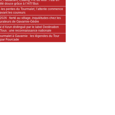
ité douce grâce à l’AlTi’Bus
 les pentes du Tourmalet, l’attente commence
avant les coureurs
2026 : fierté au village, inquiétudes chez les
aurateurs de Gavarnie‑Gèdre
l d’Azun distingué par le label Destination
 Tous : une reconnaissance nationale
ourmalet à Gavarnie : les légendes du Tour
 par Fourcade