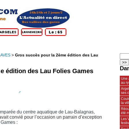
GAVES
>
Gros succès pour la 2ème édition des Lau
Dan
e édition des Lau Folies Games
Une 
au r
Arge
ses 
Coule
la vil
Réou
st emparée du centre aquatique de Lau-Balagnas,
été m
 avait convié pour l’occasion un parrain d’exception
Les V
s Games :
fest
Soulo