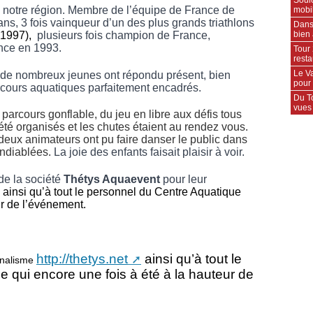
notre région. Membre de l’équipe de France de
mobil
ans, 3 fois vainqueur d’un des plus grands triathlons
Dans
bien 
 1997),
plusieurs fois champion de France,
nce en 1993.
Tour 
rest
Le Va
de nombreux jeunes ont répondu présent, bien
pour
cours aquatiques parfaitement encadrés.
Du T
vues
 parcours gonflable, du jeu en libre aux défis tous
 été organisés et les chutes étaient au rendez vous.
eux animateurs ont pu faire danser le public dans
ndiablées.
La joie des enfants faisait plaisir à voir.
de la société
Thétys Aquaevent
pour leur
ainsi qu’à tout le personnel du Centre Aquatique
ur de l’événement.
http://thetys.net
ainsi qu’à tout le
onalisme
 qui encore une fois à été à la hauteur de