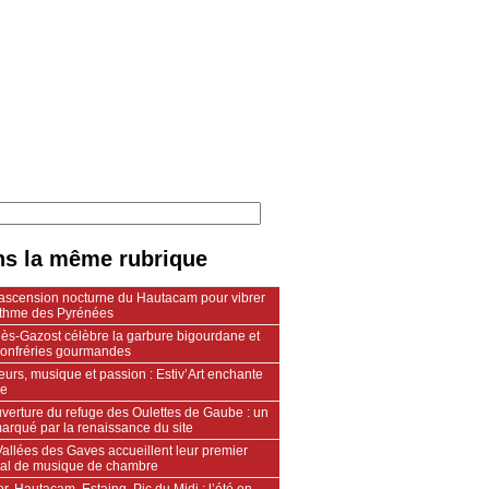
s la même rubrique
ascension nocturne du Hautacam pour vibrer
ythme des Pyrénées
lès-Gazost célèbre la garbure bigourdane et
confréries gourmandes
urs, musique et passion : Estiv’Art enchante
le
verture du refuge des Oulettes de Gaube : un
arqué par la renaissance du site
allées des Gaves accueillent leur premier
ival de musique de chambre
r, Hautacam, Estaing, Pic du Midi : l’été en