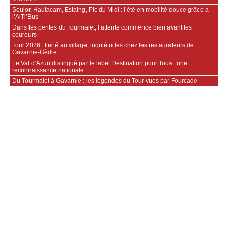
Soulor, Hautacam, Estaing, Pic du Midi : l’été en mobilité douce grâce à
l’AlTi’Bus
Dans les pentes du Tourmalet, l’attente commence bien avant les
coureurs
Tour 2026 : fierté au village, inquiétudes chez les restaurateurs de
Gavarnie‑Gèdre
Le Val d’Azun distingué par le label Destination pour Tous : une
reconnaissance nationale
Du Tourmalet à Gavarnie : les légendes du Tour vues par Fourcade