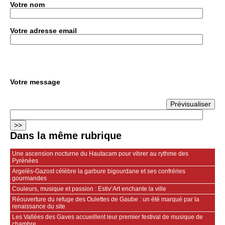
Votre nom
Votre adresse email
Votre message
Dans la même rubrique
Une ascension nocturne du Hautacam pour vibrer au rythme des
Pyrénées
Argelès-Gazost célèbre la garbure bigourdane et ses confréries
gourmandes
Couleurs, musique et passion : Estiv’Art enchante la ville
Réouverture du refuge des Oulettes de Gaube : un été marqué par la
renaissance du site
Les Vallées des Gaves accueillent leur premier festival de musique de
chambre