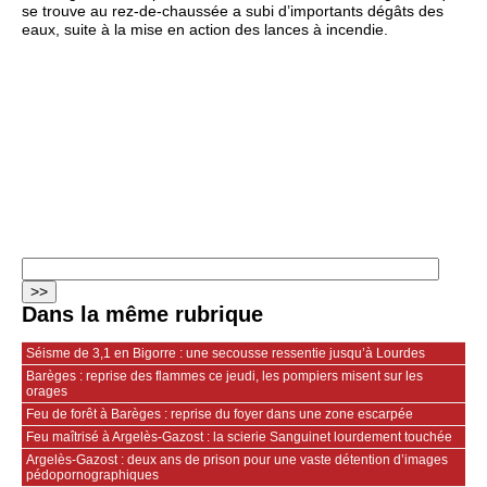
se trouve au rez-de-chaussée a subi d’importants dégâts des
eaux, suite à la mise en action des lances à incendie.
Dans la même rubrique
Séisme de 3,1 en Bigorre : une secousse ressentie jusqu’à Lourdes
Barèges : reprise des flammes ce jeudi, les pompiers misent sur les
orages
Feu de forêt à Barèges : reprise du foyer dans une zone escarpée
Feu maîtrisé à Argelès-Gazost : la scierie Sanguinet lourdement touchée
Argelès-Gazost : deux ans de prison pour une vaste détention d’images
pédopornographiques