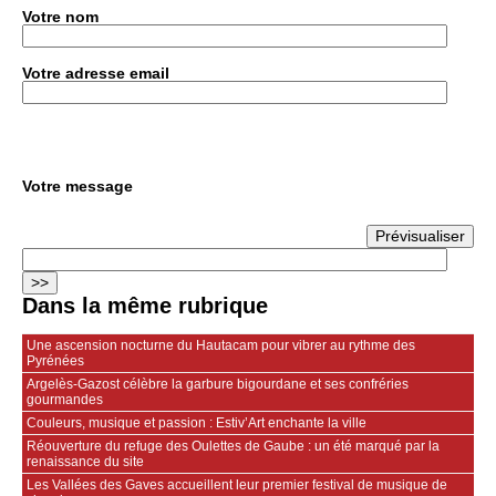
Votre nom
Votre adresse email
Votre message
Dans la même rubrique
Une ascension nocturne du Hautacam pour vibrer au rythme des
Pyrénées
Argelès-Gazost célèbre la garbure bigourdane et ses confréries
gourmandes
Couleurs, musique et passion : Estiv’Art enchante la ville
Réouverture du refuge des Oulettes de Gaube : un été marqué par la
renaissance du site
Les Vallées des Gaves accueillent leur premier festival de musique de