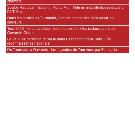
chambre
Soulor, Hautacam, Estaing, Pic du Midi : l’été en mobilité douce grâce à
l’AlTi’Bus
Dans les pentes du Tourmalet, l’attente commence bien avant les
coureurs
Tour 2026 : fierté au village, inquiétudes chez les restaurateurs de
Gavarnie‑Gèdre
Le Val d’Azun distingué par le label Destination pour Tous : une
reconnaissance nationale
Du Tourmalet à Gavarnie : les légendes du Tour vues par Fourcade