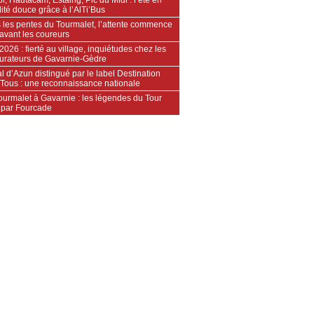
ité douce grâce à l’AlTi’Bus
 les pentes du Tourmalet, l’attente commence
avant les coureurs
2026 : fierté au village, inquiétudes chez les
aurateurs de Gavarnie‑Gèdre
l d’Azun distingué par le label Destination
 Tous : une reconnaissance nationale
ourmalet à Gavarnie : les légendes du Tour
 par Fourcade