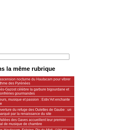
s la même rubrique
ascension nocturne du Hautacam pour vibrer
ythme des Pyrénées
lès-Gazost célèbre la garbure bigourdane et
confréries gourmandes
urs, musique et passion : Estiv’Art enchante
le
verture du refuge des Oulettes de Gaube : un
arqué par la renaissance du site
allées des Gaves accueillent leur premier
ival de musique de chambre
r, Hautacam, Estaing, Pic du Midi : l’été en