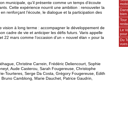
tion municipale, qu’il présente comme un temps d’écoute
mobil
ants. Cette expérience nourrit une ambition : renouveler la
Dans
en renforçant l’écoute, le dialogue et la participation des
bien 
Tour 
rest
une vision à long terme : accompagner le développement de
Le Va
 son cadre de vie et anticiper les défis futurs. Varis appelle
pour
15 et 22 mars comme l’occasion d’un « nouvel élan » pour la
Du T
vues
éhague, Christine Carrein, Frédéric Deliencourt, Sophie
eneyt, Aude Casterou, Sarah Fougereuse, Christophe
ie-Tourteres, Serge Da Costa, Grégory Fougereuse, Edith
, Bruno Camblong, Marie Dauchet, Patrice Gaudrin,