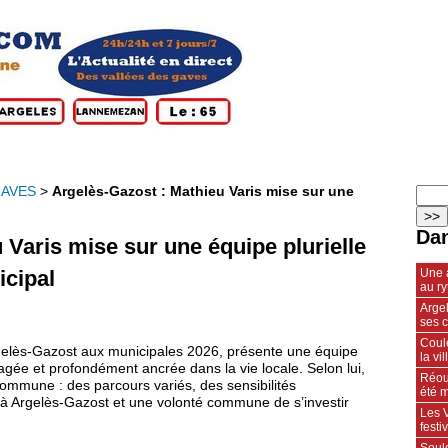
GAVES
>
Argelès‑Gazost : Mathieu Varis mise sur une
Dan
 Varis mise sur une équipe plurielle
Une 
icipal
au r
Arge
ses 
Coule
Argelès‑Gazost aux municipales 2026, présente une équipe
la vil
gée et profondément ancrée dans la vie locale. Selon lui,
Réou
a commune : des parcours variés, des sensibilités
été m
à Argelès‑Gazost et une volonté commune de s’investir
Les V
fest
Soulo