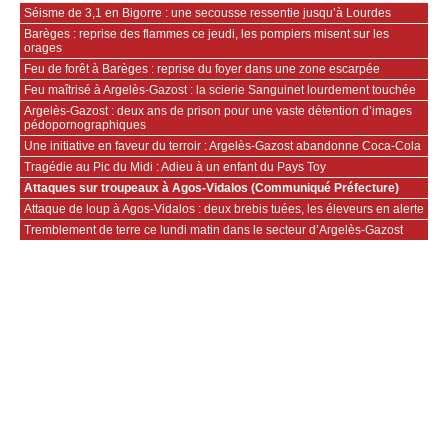
Séisme de 3,1 en Bigorre : une secousse ressentie jusqu’à Lourdes
Barèges : reprise des flammes ce jeudi, les pompiers misent sur les
orages
Feu de forêt à Barèges : reprise du foyer dans une zone escarpée
Feu maîtrisé à Argelès-Gazost : la scierie Sanguinet lourdement touchée
Argelès-Gazost : deux ans de prison pour une vaste détention d’images
pédopornographiques
Une initiative en faveur du terroir : Argelès-Gazost abandonne Coca-Cola
Tragédie au Pic du Midi : Adieu à un enfant du Pays Toy
Attaques sur troupeaux à Agos-Vidalos (Communiqué Préfecture)
Attaque de loup à Agos-Vidalos : deux brebis tuées, les éleveurs en alerte
Tremblement de terre ce lundi matin dans le secteur d’Argelès-Gazost