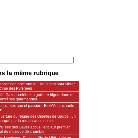
s la même rubrique
ascension nocturne du Hautacam pour vibrer
ythme des Pyrénées
lès-Gazost célèbre la garbure bigourdane et
confréries gourmandes
urs, musique et passion : Estiv’Art enchante
le
verture du refuge des Oulettes de Gaube : un
arqué par la renaissance du site
allées des Gaves accueillent leur premier
ival de musique de chambre
r, Hautacam, Estaing, Pic du Midi : l’été en