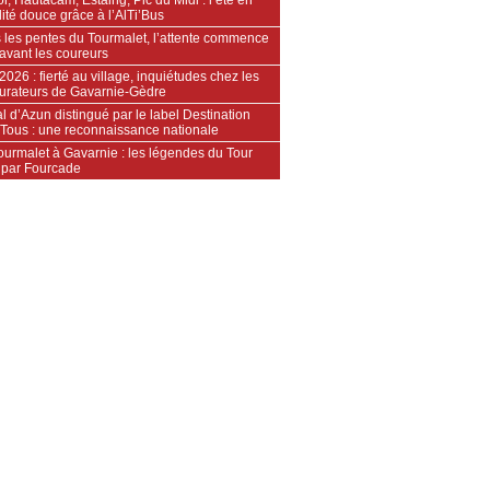
ité douce grâce à l’AlTi’Bus
 les pentes du Tourmalet, l’attente commence
avant les coureurs
2026 : fierté au village, inquiétudes chez les
aurateurs de Gavarnie‑Gèdre
l d’Azun distingué par le label Destination
 Tous : une reconnaissance nationale
ourmalet à Gavarnie : les légendes du Tour
 par Fourcade