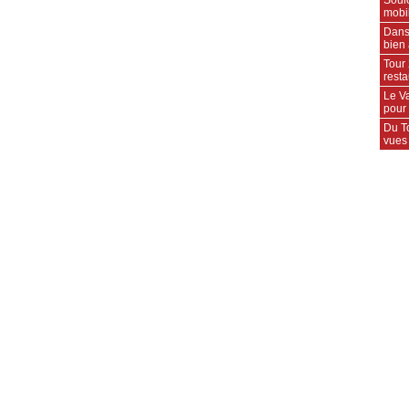
mobil
Dans
bien 
Tour 
rest
Le Va
pour
Du T
vues