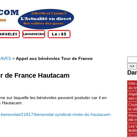
GAVES
>
Appel aux bénévoles Tour de France
Dan
ur de France Hautacam
Une 
au r
Arge
gne sur laquelle les bénévoles peuvent postuler car il en
ses 
 à Hautacam.
Coule
la vil
ns-benevolat/21817/benevolat-syndicat-mixte-du-hautacam-
Réou
été m
Les V
fest
Soulo