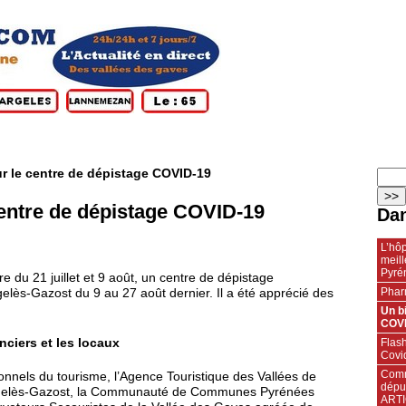
ur le centre de dépistage COVID-19
 centre de dépistage COVID-19
Dan
L’hôp
meill
Pyré
e du 21 juillet et 9 août, un centre de dépistage
Phar
elès-Gazost du 9 au 27 août dernier. Il a été apprécié des
Un bi
COVI
Flas
nciers et les locaux
Covid
Comm
ionnels du tourisme, l’Agence Touristique des Vallées de
dépu
’Argelès-Gazost, la Communauté de Communes Pyrénées
ARTI