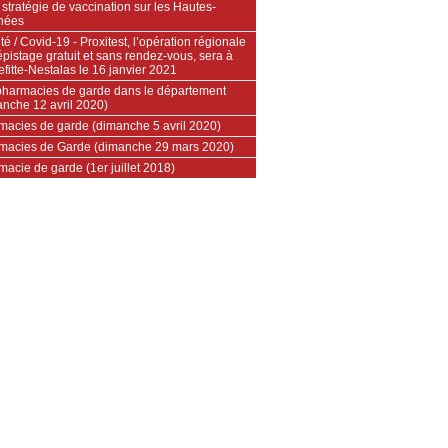
 stratégie de vaccination sur les Hautes-
nées
té / Covid-19 - Proxitest, l’opération régionale
pistage gratuit et sans rendez-vous, sera à
efitte-Nestalas le 16 janvier 2021
pharmacies de garde dans le département
anche 12 avril 2020)
macies de garde (dimanche 5 avril 2020)
macies de Garde (dimanche 29 mars 2020)
acie de garde (1er juillet 2018)