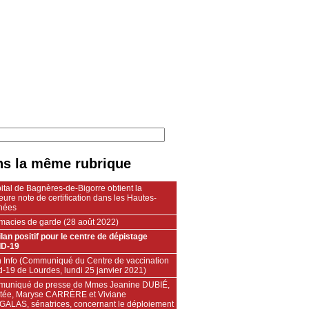
s la même rubrique
ital de Bagnères-de-Bigorre obtient la
eure note de certification dans les Hautes-
nées
macies de garde (28 août 2022)
lan positif pour le centre de dépistage
D-19
h Info (Communiqué du Centre de vaccination
-19 de Lourdes, lundi 25 janvier 2021)
uniqué de presse de Mmes Jeanine DUBIÉ,
tée, Maryse CARRÈRE et Viviane
GALAS, sénatrices, concernant le déploiement