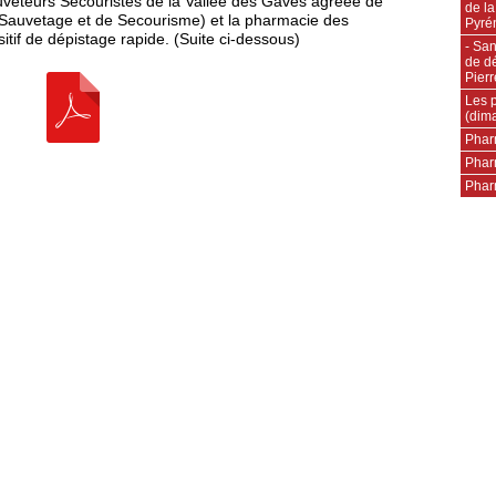
uveteurs Secouristes de la Vallée des Gaves agréée de
de la
e Sauvetage et de Secourisme) et la pharmacie des
Pyré
tif de dépistage rapide. (Suite ci-dessous)
- San
de dé
Pierr
Les 
(dim
Phar
Phar
Pharm