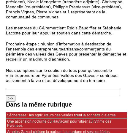
président), Nicole Mengelatte (trésorière adjointe), Christophe
Mengelle (co-président), Philippe Pratdessus (vice-président),
Francis Vignes, Pierre Vignes et 1 représentant de la
communauté de communes.
Les membres du CA remercient Régis Baudiffier et Stéphanie
Lacoste pour leur appui et soutien dans cette démarche.
Prochaine étape : réunion d’information à destination de
l’ensemble des entrepreneurs/artisans/commerçants du
périmètre des vallées des Gaves pour présenter la démarche et
recueillir un maximum d’adhésion.
Nous comptons sur le soutien de tous pour qu’ensemble
« Entreprendre en Pyrénées Vallées des Gaves » contribue
activement à la vie et au développement du territoire.
Dans la même rubrique
Sécheresse : les agriculteurs des vallées tirent la sonnette d’alarme
Une ascension nocturne du Hautacam pour vibrer au rythme des
Pyrénées
Argelès-Gazost célèbre la garbure bigourdane et ses confréries