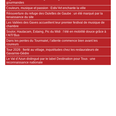
gourmandes
Couleurs, musique et passion : Estiv’Art enchante la ville
Réouverture du refuge des Oulettes de Gaube : un été marqué par la
renaissance du site
Les Vallées des Gaves accueillent leur premier festival de musique de
chambre
Soulor, Hautacam, Estaing, Pic du Midi : l’été en mobilité douce grâce à
l’AlTi’Bus
Dans les pentes du Tourmalet, l’attente commence bien avant les
coureurs
Tour 2026 : fierté au village, inquiétudes chez les restaurateurs de
Gavarnie‑Gèdre
Le Val d’Azun distingué par le label Destination pour Tous : une
reconnaissance nationale