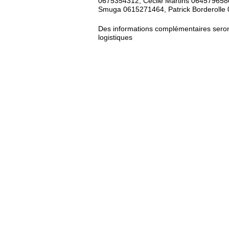
0675354312, Cécile Martins 064579658
Smuga 0615271464, Patrick Borderolle
Des informations complémentaires seront
logistiques