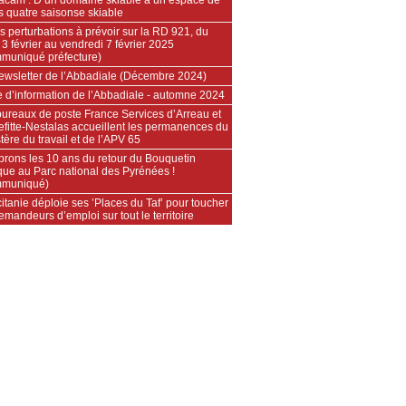
rs quatre saisonse skiable
s perturbations à prévoir sur la RD 921, du
 3 février au vendredi 7 février 2025
muniqué préfecture)
ewsletter de l’Abbadiale (Décembre 2024)
e d’information de l’Abbadiale - automne 2024
bureaux de poste France Services d’Arreau et
efitte-Nestalas accueillent les permanences du
tère du travail et de l’APV 65
brons les 10 ans du retour du Bouquetin
que au Parc national des Pyrénées !
muniqué)
itanie déploie ses ’Places du Taf’ pour toucher
emandeurs d’emploi sur tout le territoire