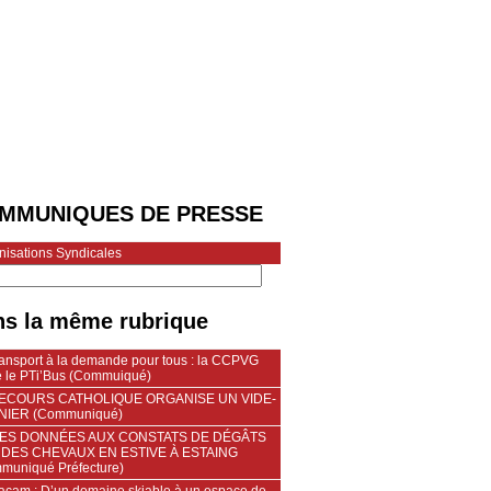
MMUNIQUES DE PRESSE
nisations Syndicales
s la même rubrique
ransport à la demande pour tous : la CCPVG
e le PTi’Bus (Commuiqué)
SECOURS CATHOLIQUE ORGANISE UN VIDE-
IER (Communiqué)
TES DONNÉES AUX CONSTATS DE DÉGÂTS
DES CHEVAUX EN ESTIVE À ESTAING
muniqué Préfecture)
acam : D’un domaine skiable à un espace de