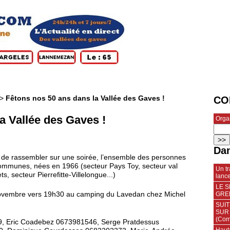
>
Fêtons nos 50 ans dans la Vallée des Gaves !
CO
a Vallée des Gaves !
Orga
Dan
jet de rassembler sur une soirée, l’ensemble des personnes
communes, nées en 1966 (secteur Pays Toy, secteur val
Un t
, secteur Pierrefitte-Villelongue...)
lanc
LE 
GREN
novembre vers 19h30 au camping du Lavedan chez Michel
SUI
SUR 
(Com
9, Eric Coadebez 0673981546, Serge Pratdessus
Haut