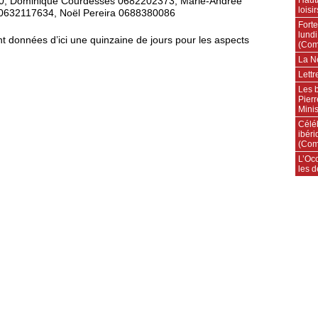
0, Dominique Courdesses 0682202373, Marie-Andrée
loisi
 0632117634, Noël Pereira 0688380086
Forte
lundi
 données d’ici une quinzaine de jours pour les aspects
(Com
La N
Lettr
Les 
Pierr
Minis
Célé
ibéri
(Com
L’Occ
les d