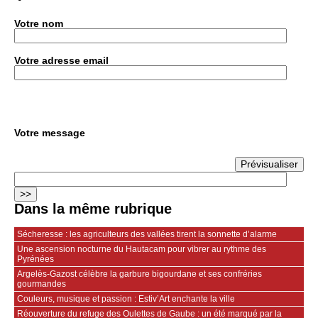
Votre nom
Votre adresse email
Votre message
Dans la même rubrique
Sécheresse : les agriculteurs des vallées tirent la sonnette d’alarme
Une ascension nocturne du Hautacam pour vibrer au rythme des
Pyrénées
Argelès-Gazost célèbre la garbure bigourdane et ses confréries
gourmandes
Couleurs, musique et passion : Estiv’Art enchante la ville
Réouverture du refuge des Oulettes de Gaube : un été marqué par la