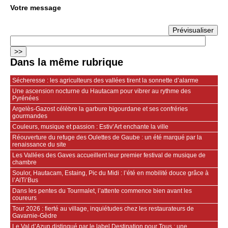
Votre message
Dans la même rubrique
Sécheresse : les agriculteurs des vallées tirent la sonnette d’alarme
Une ascension nocturne du Hautacam pour vibrer au rythme des
Pyrénées
Argelès-Gazost célèbre la garbure bigourdane et ses confréries
gourmandes
Couleurs, musique et passion : Estiv’Art enchante la ville
Réouverture du refuge des Oulettes de Gaube : un été marqué par la
renaissance du site
Les Vallées des Gaves accueillent leur premier festival de musique de
chambre
Soulor, Hautacam, Estaing, Pic du Midi : l’été en mobilité douce grâce à
l’AlTi’Bus
Dans les pentes du Tourmalet, l’attente commence bien avant les
coureurs
Tour 2026 : fierté au village, inquiétudes chez les restaurateurs de
Gavarnie‑Gèdre
Le Val d’Azun distingué par le label Destination pour Tous : une