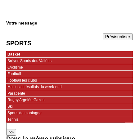
Votre message
SPORTS
Basket
Brèves Sports des Vallées
Cyclisme
Football
Football les clubs
Matchs et résultats du week-end
Parapente
Rugby Argelès-Gazost
Ski
Sports de montagne
Tennis
Dans la même rubrique