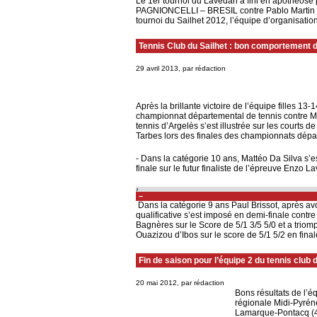
Le 1er tournoi du Lavedan a fini en apothéose
PAGNIONCELLI – BRESIL contre Pablo Martin DIA
tournoi du Sailhet 2012, l’équipe d’organisation 
Tennis Club du Sailhet : bon comportement 
29 avril 2013, par rédaction
Après la brillante victoire de l’équipe filles 13-
championnat départemental de tennis contre M
tennis d’Argelès s’est illustrée sur les courts d
Tarbes lors des finales des championnats dépa
- Dans la catégorie 10 ans, Mattéo Da Silva s’es
finale sur le futur finaliste de l’épreuve Enzo L
–
Dans la catégorie 9 ans Paul Brissot, après av
qualificative s’est imposé en demi-finale contre
Bagnères sur le Score de 5/1 3/5 5/0 et a triom
Ouazizou d’Ibos sur le score de 5/1 5/2 en finale. C
Fin de saison pour l’équipe 2 du tennis club 
20 mai 2012, par rédaction
Bons résultats de l’é
régionale Midi-Pyrén
Lamarque-Pontacq (4/