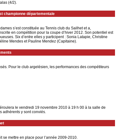
alas (4/2).
 est championne départementale
ames s’est constituée au Tennis club du Sailhet et a,
scrite en compétition pour la coupe d’hiver 2012. Son potentiel est
ueuses. Six d’entre elles y participent : Sonia Latapie, Christine
éline Mendes et Pauline Mendez (Capitaine).
sements
sés. Pour le club argelésien, les performances des compétiteurs
déroulera le vendredi 19 novembre 2010 à 19 h 00 à la salle de
s adhérents y sont conviés.
het
it se mettre en place pour l’année 2009-2010.