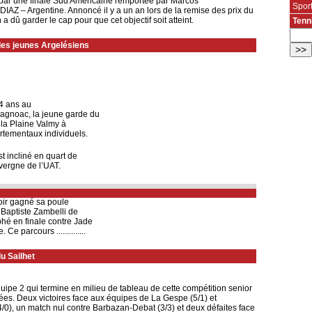
 par une finale Sud Américaine remportée par Marcos
Spor
Z – Argentine. Annoncé il y a un an lors de la remise des prix du
a dû garder le cap pour que cet objectif soit atteint.
Tenn
des jeunes Argelésiens
14 ans au
agnoac, la jeune garde du
e la Plaine Valmy à
rtementaux individuels.
t incliné en quart de
avergne de l’UAT.
oir gagné sa poule
 Baptiste Zambelli de
phé en finale contre Jade
e parcours ..............
du Sailhet
quipe 2 qui termine en milieu de tableau de cette compétition senior
ées. Deux victoires face aux équipes de La Gespe (5/1) et
0), un match nul contre Barbazan-Debat (3/3) et deux défaites face