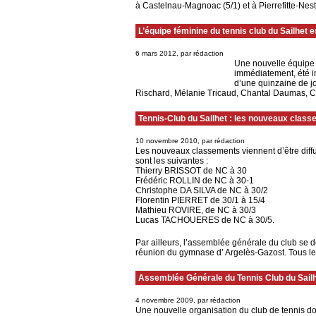
à Castelnau-Magnoac (5/1) et à Pierrefitte-Nest
L’équipe féminine du tennis club du Sailhet
6 mars 2012, par rédaction
Une nouvelle équipe d
immédiatement, été in
d’une quinzaine de jo
Rischard, Mélanie Tricaud, Chantal Daumas, C
Tennis-Club du Sailhet : les nouveaux clas
10 novembre 2010, par rédaction
Les nouveaux classements viennent d’être diffu
sont les suivantes :
Thierry BRISSOT de NC à 30
Frédéric ROLLIN de NC à 30-1
Christophe DA SILVA de NC à 30/2
Florentin PIERRET de 30/1 à 15/4
Mathieu ROVIRE, de NC à 30/3
Lucas TACHOUERES de NC à 30/5.
Par ailleurs, l’assemblée générale du club se 
réunion du gymnase d’ Argelès-Gazost. Tous le
Assemblée Générale du Tennis Club du Sail
4 novembre 2009, par rédaction
Une nouvelle organisation du club de tennis do