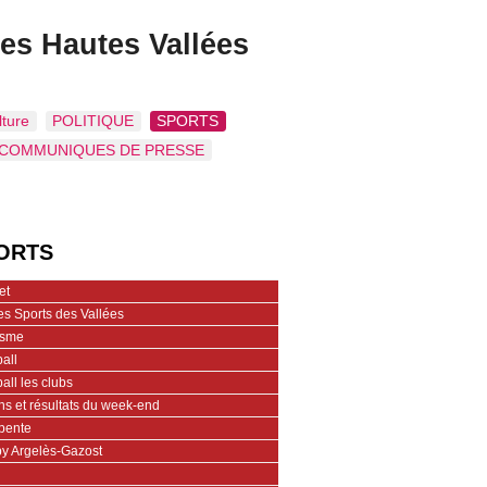
es Hautes Vallées
lture
POLITIQUE
SPORTS
COMMUNIQUES DE PRESSE
ORTS
et
es Sports des Vallées
isme
all
all les clubs
hs et résultats du week-end
pente
y Argelès-Gazost