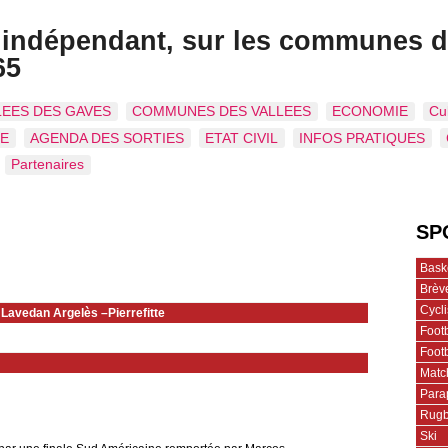
s indépendant, sur les communes d
65
LEES DES GAVES
COMMUNES DES VALLEES
ECONOMIE
Cu
IE
AGENDA DES SORTIES
ETAT CIVIL
INFOS PRATIQUES
Partenaires
SP
Bask
Brèv
Cycl
Lavedan Argelès –Pierrefitte
Footb
Footb
Matc
Para
Rugb
Ski