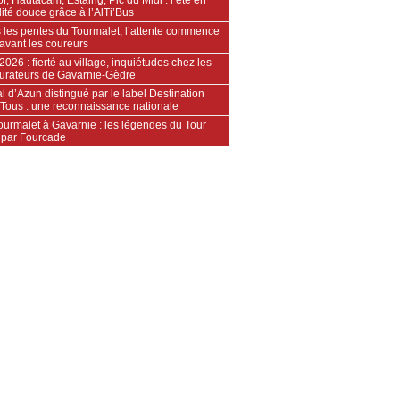
ité douce grâce à l’AlTi’Bus
 les pentes du Tourmalet, l’attente commence
avant les coureurs
2026 : fierté au village, inquiétudes chez les
aurateurs de Gavarnie‑Gèdre
l d’Azun distingué par le label Destination
 Tous : une reconnaissance nationale
ourmalet à Gavarnie : les légendes du Tour
 par Fourcade