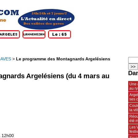
GAVES
>
Le programme des Montagnards Argelésiens
Dan
gnards Argelésiens (du 4 mars au
Une 
au r
Arge
ses 
Coule
la vil
Réou
été m
Les V
fest
à 12h00
Soulo