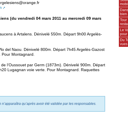
argelesiens@orange.fr
mobil
m
Dans
bien 
ens (du vendredi 04 mars 2011 au mercredi 09 mars
Tour 
rest
Le Va
Beaucens à Artalens. Dénivelé 550m. Départ 9h00 Argelès-
pour
Du T
vues
Plo del Naou. Dénivelé 800m. Départ 7h45 Argelès-Gazost
0. Pour Montagnard.
c de l’Oussouet par Germ (1873m). Dénivelé 900m. Départ
 9h20 Lugagnan voie verte. Pour Montagnard. Raquettes
on n’apparaîtra qu’après avoir été validée par les responsables.