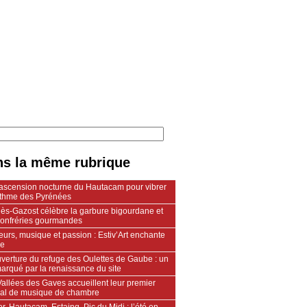
s la même rubrique
ascension nocturne du Hautacam pour vibrer
ythme des Pyrénées
lès-Gazost célèbre la garbure bigourdane et
confréries gourmandes
urs, musique et passion : Estiv’Art enchante
le
verture du refuge des Oulettes de Gaube : un
arqué par la renaissance du site
allées des Gaves accueillent leur premier
ival de musique de chambre
r, Hautacam, Estaing, Pic du Midi : l’été en