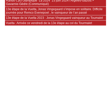
Rando Cycl’Olympique "La 2024" 23 juin 2024 / Argelès-Gazost >
Gavarnie-Gèdre (Communiqué)
13e étape de la Vuelta, Jonas Vingegaard s’impose en solitaire. Difficile
journée pour Remco Evenepoel , le vainqueur de l’an passé
13e étape de la Vuelta 2023 : Jonas Vingegaard vainqueur au Toumalet
Vuelta : Arrivée ce vendredi de la 13e étape au col du Tourmalet