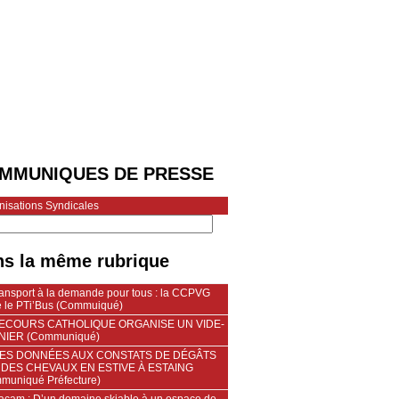
MMUNIQUES DE PRESSE
nisations Syndicales
s la même rubrique
ransport à la demande pour tous : la CCPVG
e le PTi’Bus (Commuiqué)
SECOURS CATHOLIQUE ORGANISE UN VIDE-
IER (Communiqué)
TES DONNÉES AUX CONSTATS DE DÉGÂTS
DES CHEVAUX EN ESTIVE À ESTAING
muniqué Préfecture)
acam : D’un domaine skiable à un espace de