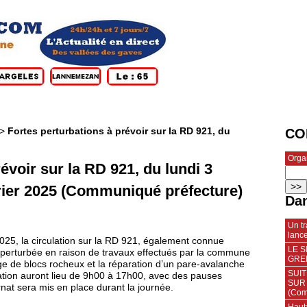
>
Fortes perturbations à prévoir sur la RD 921, du
CO
Orga
évoir sur la RD 921, du lundi 3
vrier 2025 (Communiqué préfecture)
Dan
Un t
lanc
 2025, la circulation sur la RD 921, également connue
LE 
perturbée en raison de travaux effectués par la commune
GREN
e de blocs rocheux et la réparation d’un pare-avalanche
SUI
ation auront lieu de 9h00 à 17h00, avec des pauses
SUR 
rnat sera mis en place durant la journée.
(Com
Haut