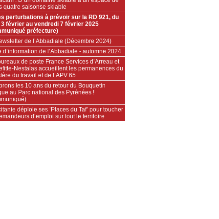
rs quatre saisonse skiable
es perturbations à prévoir sur la RD 921, du
 3 février au vendredi 7 février 2025
muniqué préfecture)
ewsletter de l’Abbadiale (Décembre 2024)
e d’information de l’Abbadiale - automne 2024
bureaux de poste France Services d’Arreau et
efitte-Nestalas accueillent les permanences du
tère du travail et de l’APV 65
brons les 10 ans du retour du Bouquetin
que au Parc national des Pyrénées !
muniqué)
itanie déploie ses ’Places du Taf’ pour toucher
emandeurs d’emploi sur tout le territoire