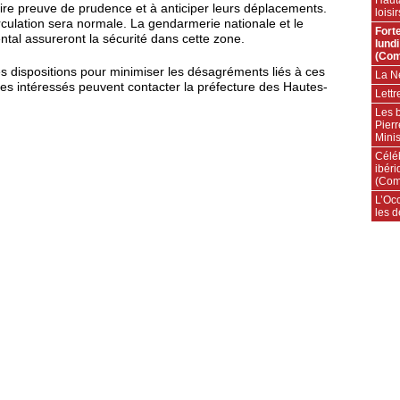
aire preuve de prudence et à anticiper leurs déplacements.
loisi
rculation sera normale. La gendarmerie nationale et le
Fort
tal assureront la sécurité dans cette zone.
lundi
(Com
des dispositions pour minimiser les désagréments liés à ces
La N
 les intéressés peuvent contacter la préfecture des Hautes-
Lettr
Les 
Pierr
Minis
Célé
ibéri
(Com
L’Occ
les d