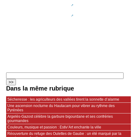
Dans la même rubrique
Sécheresse : les agriculteurs des vallées tirent la sonnette d’alarme
Une ascension nocturne du Hautacam pour vibrer au rythme des
Pyrénées
Argelès-Gazost célèbre la garbure bigourdane et ses confréries
gourmandes
Couleurs, musique et passion : Estiv’Art enchante la ville
Réouverture du refuge des Oulettes de Gaube : un été marqué par la