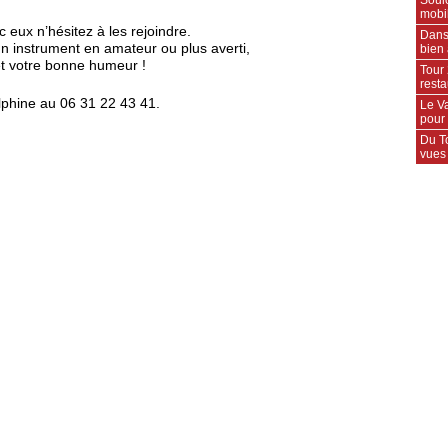
mobil
c eux n’hésitez à les rejoindre.
Dans
’un instrument en amateur ou plus averti,
bien 
et votre bonne humeur !
Tour 
rest
phine au 06 31 22 43 41.
Le Va
pour
Du T
vues