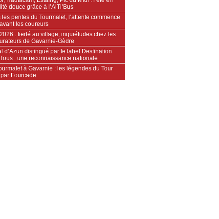
ité douce grâce à l’AlTi’Bus
 les pentes du Tourmalet, l’attente commence
avant les coureurs
2026 : fierté au village, inquiétudes chez les
aurateurs de Gavarnie‑Gèdre
l d’Azun distingué par le label Destination
 Tous : une reconnaissance nationale
ourmalet à Gavarnie : les légendes du Tour
 par Fourcade