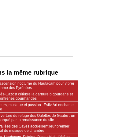
s la même rubrique
ascension nocturne du Hautacam pour vibrer
ythme des Pyrénées
lès-Gazost célèbre la garbure bigourdane et
confréries gourmandes
urs, musique et passion : Estiv’Art enchante
le
verture du refuge des Oulettes de Gaube : un
arqué par la renaissance du site
allées des Gaves accueillent leur premier
ival de musique de chambre
r, Hautacam, Estaing, Pic du Midi : l’été en