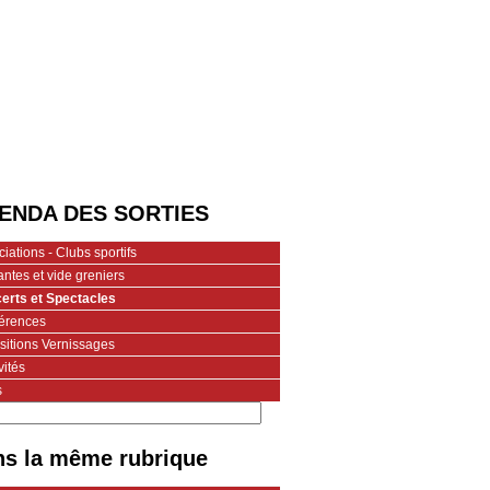
ENDA DES SORTIES
iations - Clubs sportifs
ntes et vide greniers
erts et Spectacles
érences
sitions Vernissages
vités
s
s la même rubrique