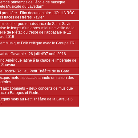
ert de printemps de l’école de musique
iété Musicale du Lavedan"
t première - Film documentaire : JÒLHA RÒC
es traces des frères Ravier.
amis de l’orgue renaissance de Saint-Savin
ise le temps d’un après-midi une visite de la
lle de Piétat, du trésor de l’abbatiale le 12
bre 2019
ert Musique Folk celtique avec le Groupe TRI
val de Gavarnie : 26 juillet/07 août 2016
r d’Amérique latine å la chapelle impériale de
t-Sauveur
e Rock’N’Roll au Petit Théâtre de la Gare
xquis mots : spectacle annulé en raison des
mpéries
Art aux sommets » deux concerts de musique
lace à Barèges et Gèdre
xquis mots au Petit Théâtre de la Gare, le 6
er