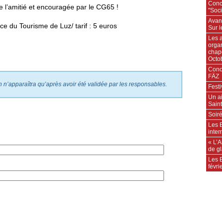
Conc
de l’amitié et encouragée par le CG65 !
"Soc
Avan
fice du Tourisme de Luz/ tarif : 5 euros
Sur l
Les 
organ
chape
Octo
Conc
FÄZ
on n’apparaîtra qu’après avoir été validée par les responsables.
Festi
Un ai
Sain
Soiré
Les E
inte
« L’
de g
Les E
févri