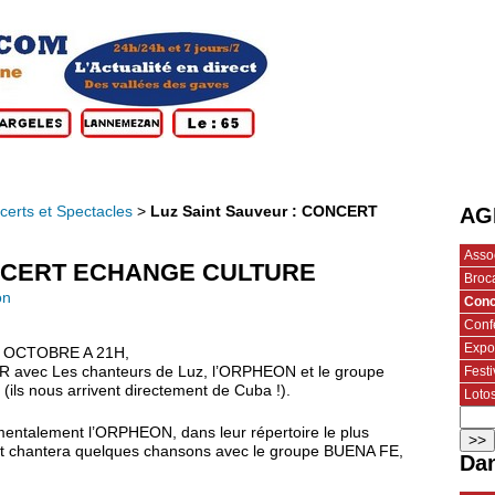
certs et Spectacles
>
Luz Saint Sauveur : CONCERT
AG
Assoc
CONCERT ECHANGE CULTURE
Broca
on
Conc
Conf
Expo
 OCTOBRE A 21H,
Festi
R avec Les chanteurs de Luz, l’ORPHEON et le groupe
ils nous arrivent directement de Cuba !).
Loto
entalement l’ORPHEON, dans leur répertoire le plus
et chantera quelques chansons avec le groupe BUENA FE,
Dan