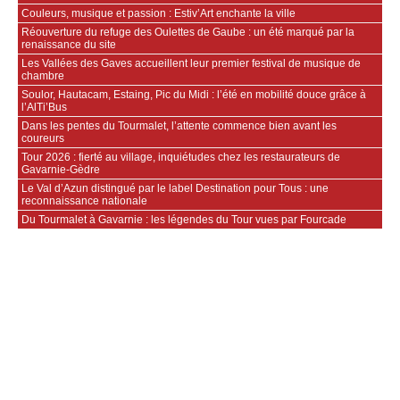
Couleurs, musique et passion : Estiv’Art enchante la ville
Réouverture du refuge des Oulettes de Gaube : un été marqué par la
renaissance du site
Les Vallées des Gaves accueillent leur premier festival de musique de
chambre
Soulor, Hautacam, Estaing, Pic du Midi : l’été en mobilité douce grâce à
l’AlTi’Bus
Dans les pentes du Tourmalet, l’attente commence bien avant les
coureurs
Tour 2026 : fierté au village, inquiétudes chez les restaurateurs de
Gavarnie‑Gèdre
Le Val d’Azun distingué par le label Destination pour Tous : une
reconnaissance nationale
Du Tourmalet à Gavarnie : les légendes du Tour vues par Fourcade