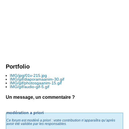
Portfolio
IMG/jpg/01v-215.jpg
IMG/gif/diaporamaanim-30.gif
IMG/gif/photosgaanim-15.gif
IMG/gif/audio-gif-5.gif
Un message, un commentaire ?
modération a priori
Ce forum est modéré a priori : votre contribution n’apparaîtra qu’après
avoir été validée par les responsables.