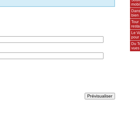
mobil
Dans
bien 
Tour 
rest
Le Va
pour
Du T
vues