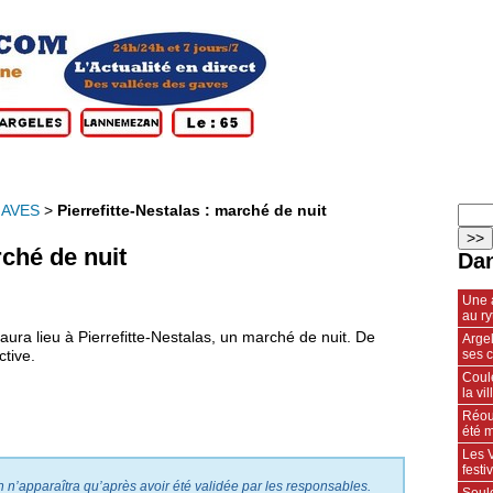
GAVES
>
Pierrefitte-Nestalas : marché de nuit
rché de nuit
Dan
Une 
au r
 aura lieu à Pierrefitte-Nestalas, un marché de nuit. De
Arge
ses 
tive.
Coule
la vil
Réou
été m
Les V
fest
on n’apparaîtra qu’après avoir été validée par les responsables.
Soulo