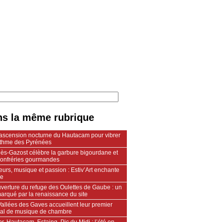
s la même rubrique
ascension nocturne du Hautacam pour vibrer
ythme des Pyrénées
lès-Gazost célèbre la garbure bigourdane et
confréries gourmandes
urs, musique et passion : Estiv’Art enchante
le
verture du refuge des Oulettes de Gaube : un
arqué par la renaissance du site
allées des Gaves accueillent leur premier
ival de musique de chambre
r, Hautacam, Estaing, Pic du Midi : l’été en