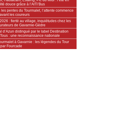
ité douce grâce à l’AlTi’Bus
 les pentes du Tourmalet, l’attente commence
avant les coureurs
2026 : fierté au village, inquiétudes chez les
aurateurs de Gavarnie‑Gèdre
l d’Azun distingué par le label Destination
 Tous : une reconnaissance nationale
ourmalet à Gavarnie : les légendes du Tour
 par Fourcade