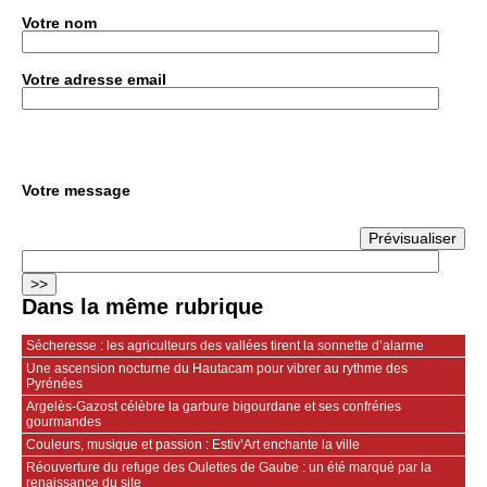
Votre nom
Votre adresse email
Votre message
Dans la même rubrique
Sécheresse : les agriculteurs des vallées tirent la sonnette d’alarme
Une ascension nocturne du Hautacam pour vibrer au rythme des
Pyrénées
Argelès-Gazost célèbre la garbure bigourdane et ses confréries
gourmandes
Couleurs, musique et passion : Estiv’Art enchante la ville
Réouverture du refuge des Oulettes de Gaube : un été marqué par la
renaissance du site